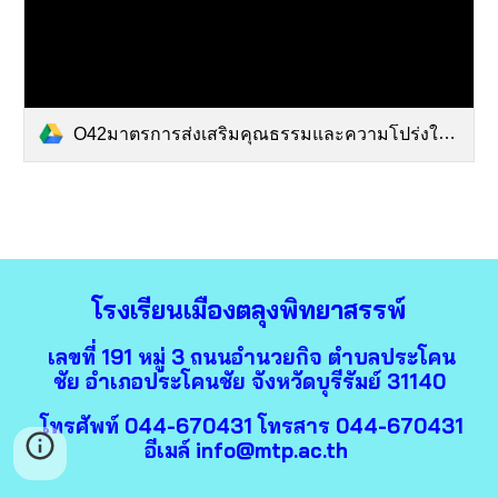
O42มาตรการส่งเสริมคุณธรรมและความโปร่งใสใน.pdf
โรงเรียนเมืองตลุงพิทยาสรรพ์
เลขที่ 191 หมู่ 3 ถนนอำนวยกิจ ตำบลประโคน
ชัย อำเภอประโคนชัย จังหวัดบุรีรัมย์ 31140
โทรศัพท์ 044-670431 โทรสาร 044-670431
อีเมล์ info@mtp.ac.th